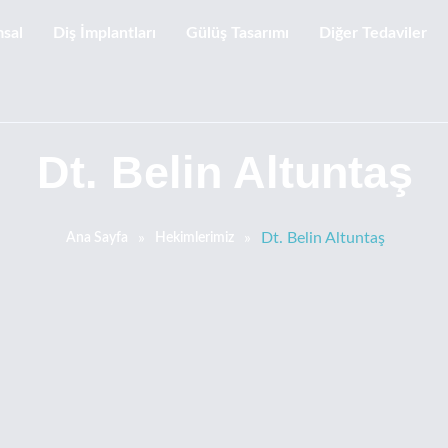
sal
Diş İmplantları
Gülüş Tasarımı
Diğer Tedaviler
Dt. Belin Altuntaş
»
»
Dt. Belin Altuntaş
Ana Sayfa
Hekimlerimiz