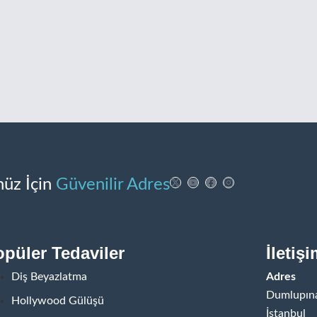
üz İçin
Güvenilir Adres
püler Tedaviler
İletişi
Diş Beyazlatma
Adres
Dumlupına
Hollywood Gülüşü
İstanbul